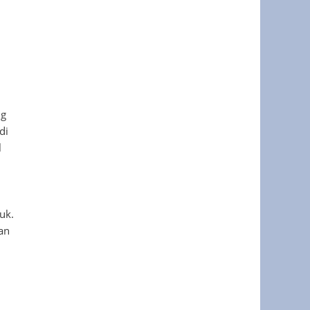
ng
di
l
uk.
an