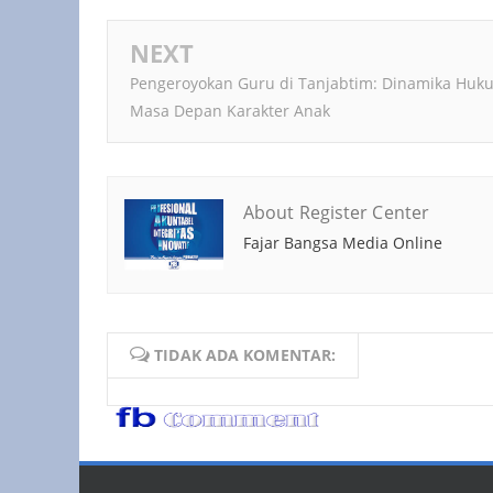
NEXT
Pengeroyokan Guru di Tanjabtim: Dinamika Huk
Masa Depan Karakter Anak
About Register Center
Fajar Bangsa Media Online
TIDAK ADA KOMENTAR: